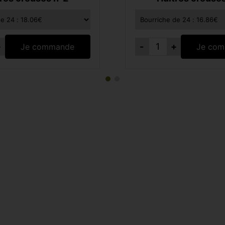
+
-
+
Je commande
Je co