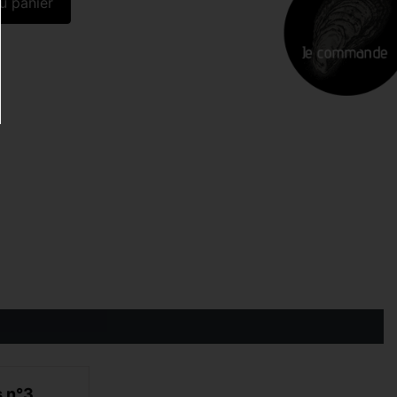
s n°3
Huîtres creuses n°4