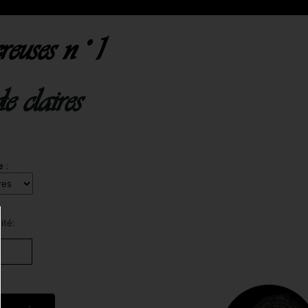
reuses n°1
 claires
e
:
ité: