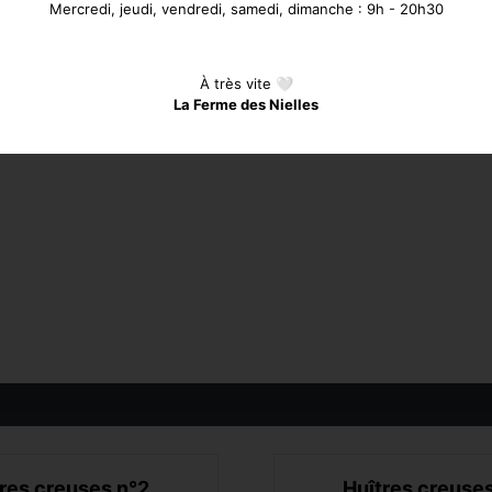
Mercredi, jeudi, vendredi, samedi, dimanche : 9h - 20h30
Imprimez
À très vite 🤍
La Ferme des Nielles
res creuses n°2
Huîtres creuse