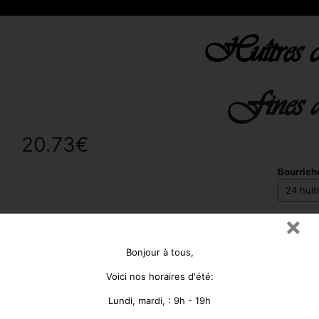
Huîtres c
Fines de
20.73€
Bourrich
×
Quant
Bonjour à tous,
Voici nos horaires d'été:
Lundi, mardi, : 9h - 19h