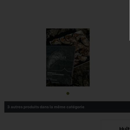
3 autres produits dans la même catégorie
Huîtres creuses n°4
Huît