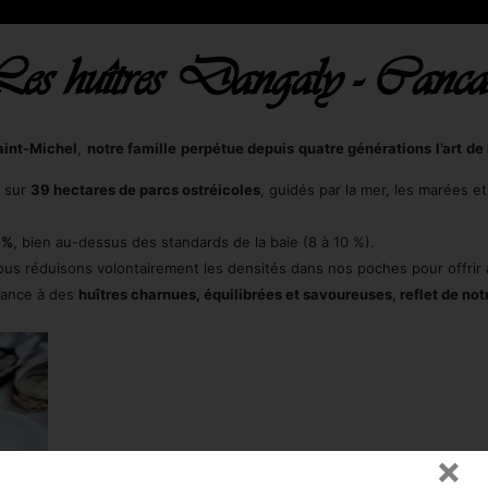
es huîtres Dangaly - Canca
aint-Michel
,
notre famille perpétue depuis quatre générations l’art de 
sur
39 hectares de parcs ostréicoles
, guidés par la mer, les marées et
 %
, bien au-dessus des standards de la baie (8 à 10 %).
ous réduisons volontairement les densités dans nos poches pour offrir
ssance à des
huîtres charnues, équilibrées et savoureuses, reflet de no
×