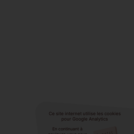
Ce site internet utilise les cookies
Ce site internet utilise les cookies
pour Google Analytics
pour Google Analytics
En continuant à
En continuant à